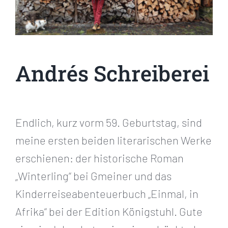
Andrés Schreiberei
Übernachten
Andrés Schreiberei
Tagen
Andrés Weine, Brände und Liköre
Endlich, kurz vorm 59. Geburtstag, sind
meine ersten beiden literarischen Werke
erschienen: der historische Roman
„Winterling“ bei Gmeiner und das
Kinderreiseabenteuerbuch „Einmal, in
Afrika“ bei der Edition Königstuhl. Gute