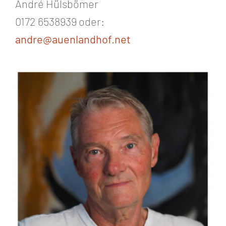
André Hülsbömer
0172 6538939 oder:
andre@auenlandhof.net