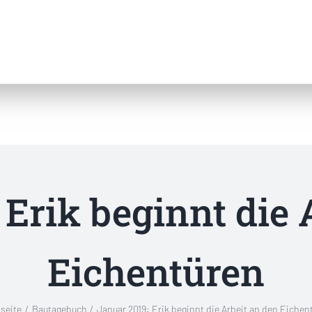
 Erik beginnt die 
Eichentüren
tseite
Bautagebuch
Januar 2019: Erik beginnt die Arbeit an den Eichen