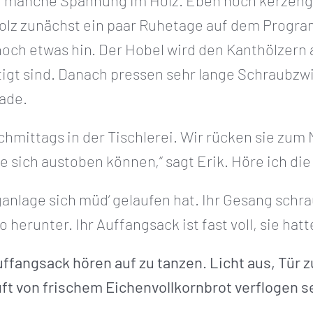
ch manche Spannung im Holz. Eben noch kerzenge
Holz zunächst ein paar Ruhetage auf dem Progra
 noch etwas hin. Der Hobel wird den Kanthölzern a
igt sind. Danach pressen sehr lange Schraubzwi
ade.
achmittags in der Tischlerei. Wir rücken sie zu
e sich austoben können,“ sagt Erik. Höre ich die
ganlage sich müd‘ gelaufen hat. Ihr Gesang schr
herunter. Ihr Auffangsack ist fast voll, sie hat
uffangsack hören auf zu tanzen.
Licht aus, Tür z
ft von frischem Eichenvollkornbrot verflogen s