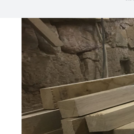
Zeige
grösseres
Bild