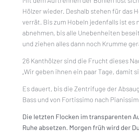
Mit dem Auftrennen der Bohlen löst si
Hölzer wieder. Deshalb stehen für das 
verrät. Bis zum Hobeln jedenfalls ist es
abnehmen, bis alle Unebenheiten beseit
und ziehen alles dann noch Krumme ger
26 Kanthölzer sind die Frucht dieses N
„Wir geben ihnen ein paar Tage, damit si
Es dauert, bis die Zentrifuge der Absau
Bass und von Fortissimo nach Pianissimo 
Die letzten Flocken im transparenten A
Ruhe absetzen. Morgen früh wird der Du