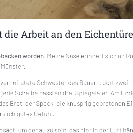
t die Arbeit an den Eichentür
gebacken worden.
Meine Nase erinnert sich an 
 Münster.
e unverheiratete Schwester des Bauern, dort zweim
f jede Scheibe passten drei Spiegeleier. Am End
as Brot, der Speck, die knusprig gebratenen Ei
rklich gutes Gefühl.
esägt, um genau zu sein, das hier in der Luft hän