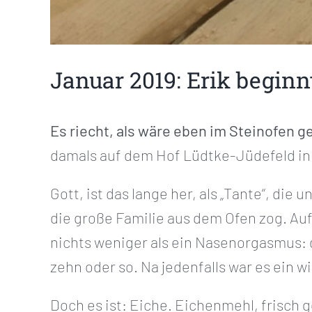
Januar 2019: Erik beginn
Es riecht, als wäre eben im Steinofen 
damals auf dem Hof Lüdtke-Jüdefeld in
Gott, ist das lange her, als „Tante“, di
die große Familie aus dem Ofen zog. Au
nichts weniger als ein Nasenorgasmus: d
zehn oder so. Na jedenfalls war es ein wi
Doch es ist: Eiche. Eichenmehl, frisch g