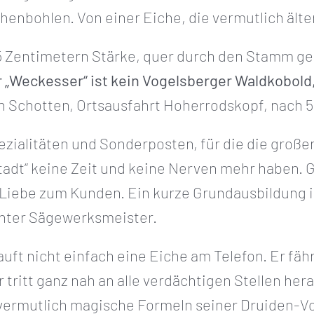
enbohlen. Von einer Eiche, die vermutlich älter i
5 Zentimetern Stärke, quer durch den Stamm ge
 „Weckesser“ ist kein Vogelsberger Waldkobold
n Schotten, Ortsausfahrt Hoherrodskopf, nach 5
zialitäten und Sonderposten, für die die groß
adt“ keine Zeit und keine Nerven mehr haben. 
, Liebe zum Kunden. Ein kurze Grundausbildung
ernter Sägewerksmeister.
auft nicht einfach eine Eiche am Telefon. Er fäh
 tritt ganz nah an alle verdächtigen Stellen he
vermutlich magische Formeln seiner Druiden-Vor