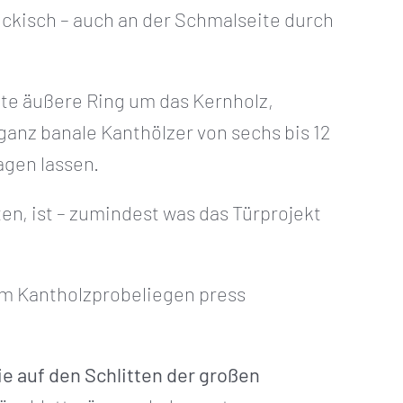
tückisch – auch an der Schmalseite durch
tete äußere Ring um das Kernholz,
anz banale Kanthölzer von sechs bis 12
agen lassen.
en, ist – zumindest was das Türprojekt
um Kantholzprobeliegen press
e auf den Schlitten der großen