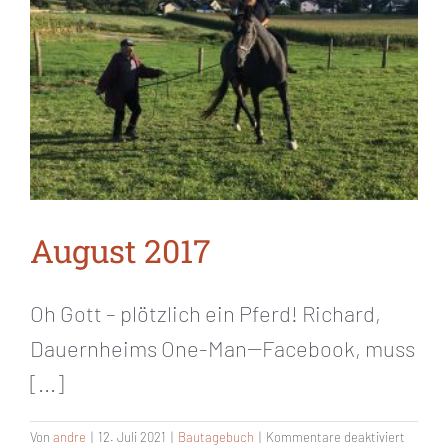
August 2017
Oh Gott – plötzlich ein Pferd! Richard,
Dauernheims One-Man--Facebook, muss
[...]
für
Von
andre
|
12. Juli 2021
|
Bautagebuch
|
Kommentare deaktiviert