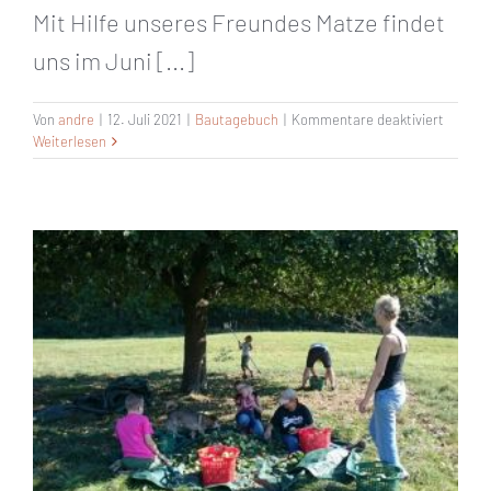
Mit Hilfe unseres Freundes Matze findet
uns im Juni [...]
für
Von
andre
|
12. Juli 2021
|
Bautagebuch
|
Kommentare deaktiviert
Juli
Weiterlesen
2016