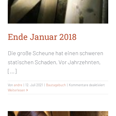
Ende Januar 2018
Die große Scheune hat einen schweren
statischen Schaden. Vor Jahrzehnten,
[...]
für
Von
andre
|
12. Juli 2021
|
Bautagebuch
|
Kommentare deaktiviert
Ende
Weiterlesen
Januar
2018