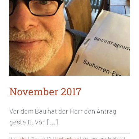
November 2017
Vor dem Bau hat der Herr den Antrag
gestellt. Von [...]
für
Von
andre
|
12. Juli 2021
|
Bautagebuch
|
Kommentare deaktiviert