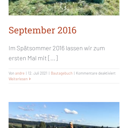
September 2016
Im Spätsommer 2016 lassen wir zum
ersten Mal mit [...]
für
Von
andre
|
12. Juli 2021
|
Bautagebuch
|
Kommentare deaktiviert
Septem
Weiterlesen
2016