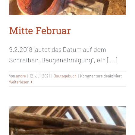
Mitte Februar
9.2.2018 lautet das Datum auf dem
Schreiben „Baugenehmigung“, ein [...]
für
Von
andre
|
12. Juli 2021
|
Bautagebuch
|
Kommentare deaktiviert
Mitte
Weiterlesen
Februa