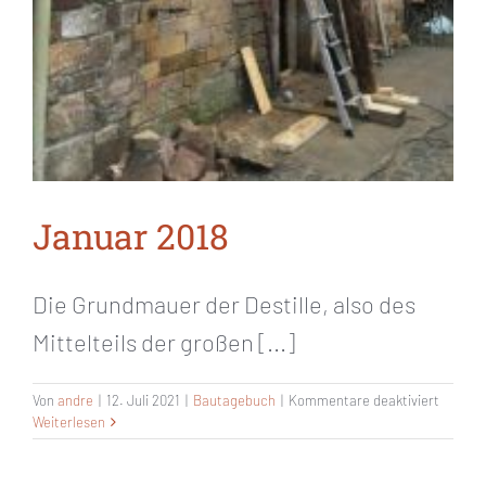
Januar 2018
Die Grundmauer der Destille, also des
Mittelteils der großen [...]
für
Von
andre
|
12. Juli 2021
|
Bautagebuch
|
Kommentare deaktiviert
Januar
Weiterlesen
2018