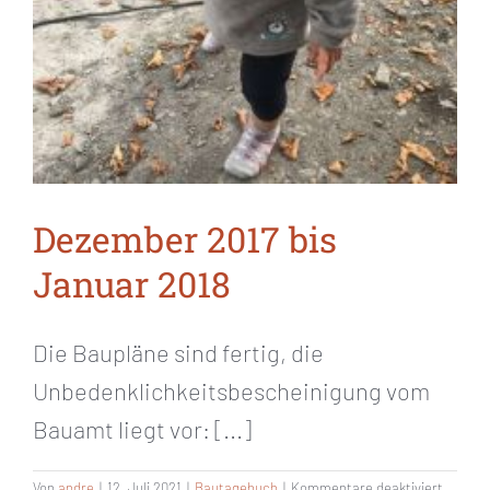
Dezember 2017 bis
Januar 2018
Die Baupläne sind fertig, die
Unbedenklichkeitsbescheinigung vom
Bauamt liegt vor: [...]
für
Von
andre
|
12. Juli 2021
|
Bautagebuch
|
Kommentare deaktiviert