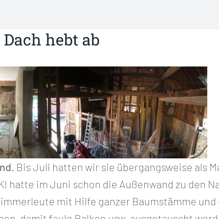
n Dach hebt ab
nd.
Bis Juli hatten wir sie übergangsweise als M
I hatte im Juni schon die Außenwand zu den Na
Zimmerleute mit Hilfe ganzer Baumstämme und
en, damit faule Balken usw. ausgetauscht wer