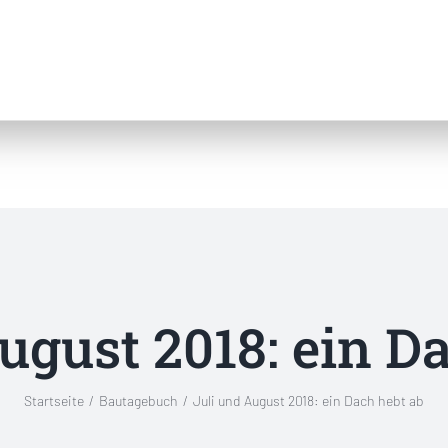
ugust 2018: ein D
Startseite
Bautagebuch
Juli und August 2018: ein Dach hebt ab